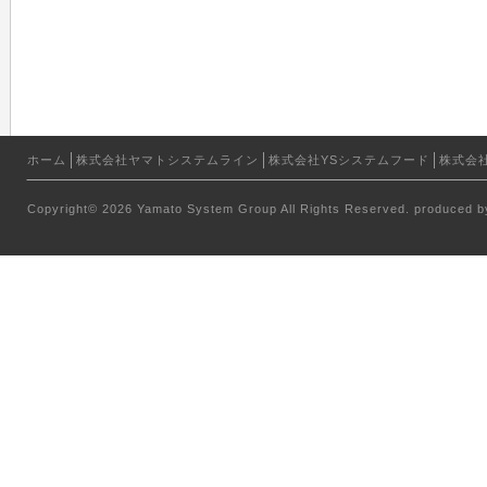
ホーム
株式会社ヤマトシステムライン
株式会社YSシステムフード
株式会
Copyright© 2026 Yamato System Group All Rights Reserved. produced 